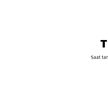
T
Saat ta