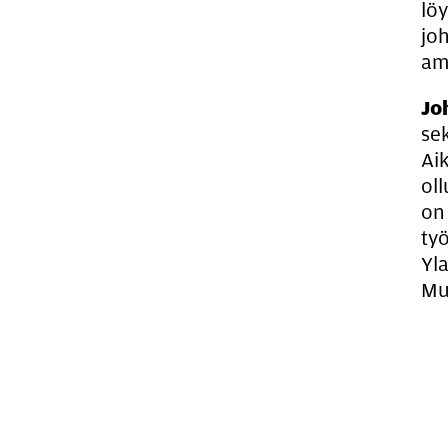
lö
jo
amm
Jo
se
Aik
ol
on
ty
Yl
Mus