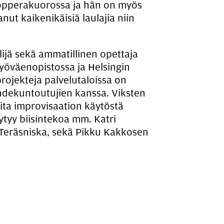
opperakuorossa ja hän on myös
t kaikenikäisiä laulajia niin
lijä sekä ammatillinen opettaja
yöväenopistossa ja Helsingin
projekteja palvelutaloissa on
ihdekuntoutujien kanssa. Viksten
ita improvisaation käytöstä
ytyy biisintekoa mm. Katri
i Teräsniska, sekä Pikku Kakkosen