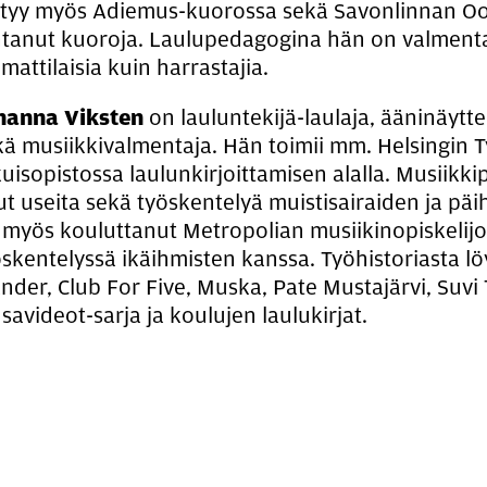
ytyy myös Adiemus-kuorossa sekä Savonlinnan O
htanut kuoroja. Laulupedagogina hän on valmentanu
attilaisia kuin harrastajia.
hanna Viksten
on lauluntekijä-laulaja, ääninäytte
kä musiikkivalmentaja. Hän toimii mm. Helsingin T
uisopistossa laulunkirjoittamisen alalla. Musiikki
lut useita sekä työskentelyä muistisairaiden ja pä
 myös kouluttanut Metropolian musiikinopiskelijo
öskentelyssä ikäihmisten kanssa. Työhistoriasta lö
ander, Club For Five, Muska, Pate Mustajärvi, Suv
avideot-sarja ja koulujen laulukirjat.