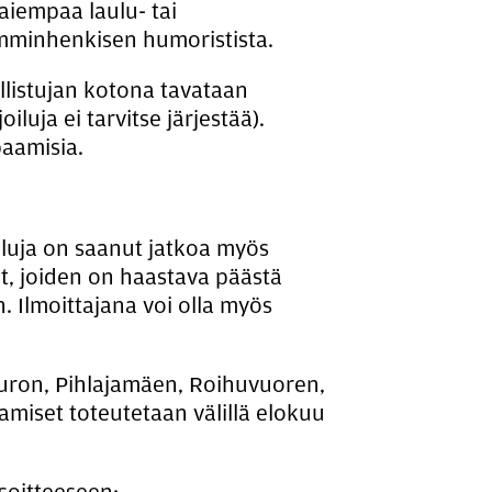
aiempaa laulu- tai
ämminhenkisen humoristista.
llistujan kotona tavataan
iluja ei tarvitse järjestää).
paamisia.
uluja on saanut jatkoa myös
t, joiden on haastava päästä
n. Ilmoittajana voi olla myös
uron, Pihlajamäen, Roihuvuoren,
amiset toteutetaan välillä elokuu