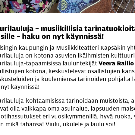
u­ri­lau­lu­ja – musii­kil­li­sia ta­ri­na­tuo­ki
­sil­le – haku on nyt käyn­nis­sä!
lsingin kaupungin ja Musiikkiteatteri Kapsäkin yh
urilauluja on kotona asuvien ikäihmisten kulttuur
urilauluja-tapaamisissa lauluntekijät
Veera Railio
llistujien kotona, keskustelevat osallistujien kan
skusteluiden ja kuulemiensa tarinoiden pohjalta 
 nyt käynnissä!
rilauluja-kohtaamisissa tarinoidaan muistoista, a
ivat olla vaikkapa oma asuinalue, lapsuuden mai
otihassutukset eri vuosikymmenillä, hyvä ruoka, y
n mikä tahansa! Viulu, ukulele ja laulu soi!