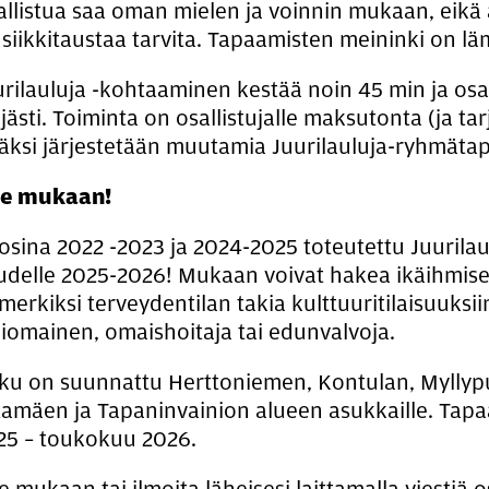
allistua saa oman mielen ja voinnin mukaan, eikä 
siikkitaustaa tarvita. Tapaamisten meininki on l
urilauluja -kohtaaminen kestää noin 45 min ja osa
jästi. Toiminta on osallistujalle maksutonta (ja tarjo
säksi järjestetään muutamia Juurilauluja-ryhmäta
e mukaan!
osina 2022 -2023 ja 2024-2025 toteutettu Juurila
udelle 2025-2026! Mukaan voivat hakea ikäihmise
merkiksi terveydentilan takia kulttuuritilaisuuksii
hiomainen, omaishoitaja tai edunvalvoja.
ku on suunnattu Herttoniemen, Kontulan, Myllyp
ltamäen ja Tapaninvainion alueen asukkaille. Tapa
25 – toukokuu 2026.