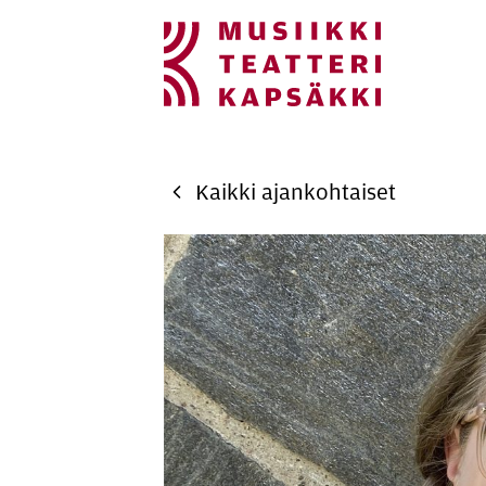
Si­vus­ton na­vi­goin­
Hyppää sivun sisältöön
Kaikki ajankohtaiset