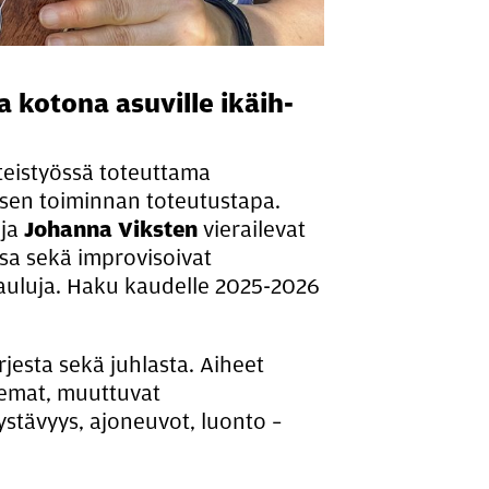
oi­ta kotona asu­vil­le ikäih­
teistyössä toteuttama
isen toiminnan toteutustapa.
ja
Johanna Viksten
vierailevat
ssa sekä improvisoivat
lauluja. Haku kaudelle 2025-2026
rjesta sekä juhlasta. Aiheet
semat, muuttuvat
stävyys, ajoneuvot, luonto –