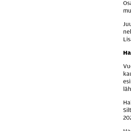
Os
mu
Ju
nel
Li
Ha
Vu
ka
esi
lä
Ha
Si
20