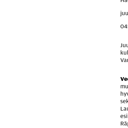
Hae
juu
04
Ju
ku
Va
Ve
mus
hy
se
La
es
Rä