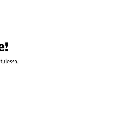
e!
tulossa.