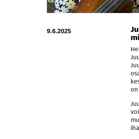
Ju
9.6.2025
mi
He
Ju
Ju
osa
ke
on
Juu
vo
mu
iha