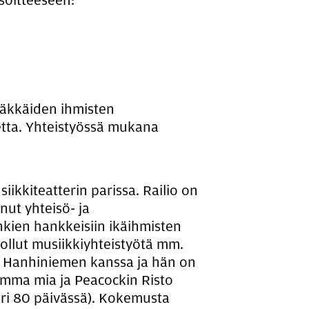
osoitteeseen:
Iäkkäiden ihmisten
etta. Yhteistyössä mukana
ikkiteatterin parissa. Railio on
nut yhteisö- ja
kien hankkeisiin ikäihmisten
ollut musiikkiyhteistyötä mm.
uli Hanhiniemen kanssa ja hän on
amma mia ja Peacockin Risto
ri 80 päivässä). Kokemusta