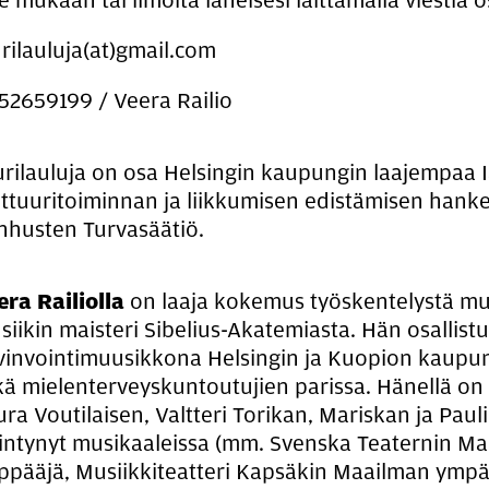
 mukaan tai ilmoita läheisesi laittamalla viestiä 
rilauluja(at)gmail.com
52659199 / Veera Railio
urilauluja on osa Helsingin kaupungin laajempaa 
lttuuritoiminnan ja liikkumisen edistämisen hank
nhusten Turvasäätiö.
era Railiolla
on laaja kokemus työskentelystä musi
iikin maisteri Sibelius-Akatemiasta. Hän osallistu
vinvointimuusikkona Helsingin ja Kuopion kaupun
kä mielenterveyskuntoutujien parissa. Hänellä on 
ura Voutilaisen, Valtteri Torikan, Mariskan ja Pa
iintynyt musikaaleissa (mm. Svenska Teaternin M
ppääjä, Musiikkiteatteri Kapsäkin Maailman ympä