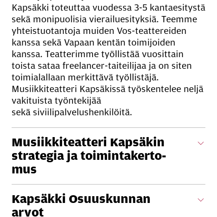
Kapsäkki toteuttaa vuodessa 3-5 kantaesitystä
sekä monipuolisia vierailuesityksiä. Teemme
yhteistuotantoja muiden Vos-teattereiden
kanssa sekä Vapaan kentän toimijoiden
kanssa. Teatterimme työllistää vuosittain
toista sataa freelancer-taiteilijaa ja on siten
toimialallaan merkittävä työllistäjä.
Musiikkiteatteri Kapsäkissä työskentelee neljä
vakituista työntekijää
sekä siviilipalvelushenkilöitä.
Musiik­ki­teat­te­ri Kap­sä­kin
stra­te­gia ja toi­min­ta­ker­to­
mus
Kap­säk­ki Osuus­kun­nan
arvot