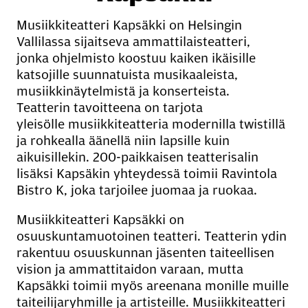
Musiikkiteatteri Kapsäkki on Helsingin
Vallilassa sijaitseva ammattilaisteatteri,
jonka ohjelmisto koostuu kaiken ikäisille
katsojille suunnatuista musikaaleista,
musiikkinäytelmistä ja konserteista.
Teatterin tavoitteena on tarjota
yleisölle musiikkiteatteria modernilla twistillä
ja rohkealla äänellä niin lapsille kuin
aikuisillekin. 200-paikkaisen teatterisalin
lisäksi Kapsäkin yhteydessä toimii Ravintola
Bistro K, joka tarjoilee juomaa ja ruokaa.
Musiikkiteatteri Kapsäkki on
osuuskuntamuotoinen teatteri. Teatterin ydin
rakentuu osuuskunnan jäsenten taiteellisen
vision ja ammattitaidon varaan, mutta
Kapsäkki toimii myös areenana monille muille
taiteilijaryhmille ja artisteille. Musiikkiteatteri