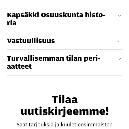
Kap­säk­ki Osuus­kun­ta his­to­
ria
Vas­tuul­li­suus
Tur­val­li­sem­man tilan pe­ri­
aat­teet
Tilaa
uutiskirjeemme!
Saat tarjouksia ja kuulet ensimmäisten