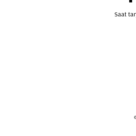
Saat ta
Oheis
©