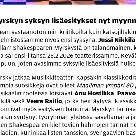
rskyn syksyn li­säe­si­tyk­set nyt myyn­n
an vastaanoton niin kriitikoilta kuin katsojiltak
jelmistossamme myös ensi syksynä.
Jussi Nikkil
lliam Shakespearen Myrskystä on taianomainen, k
ka sai ensi-iltansa 25.2.2026 teatterissamme. Kev
ppuun, joten avasimme syksylle lisäesityksiä huik
rsky jatkaa Musiikkiteatteri Kapsäkin klassikkodr
empia suosikkeja ovat olleet
Maailman ympäri 80 
sikaalin rooleissa loistavat
Anu Hostikka
,
Paavo
kkilä sekä
Veera Railio
, jotka heittäytyvät klassi
 toimivat myös esityksen bändinä. Myrskyn tarinaa 
ka on syntynyt työryhmän yhdessä säveltämänä ja
ten Shakespearen kiehtovien hahmojen tarinat he
lladien, kuninkaallisten tanssien, svengaavien bas