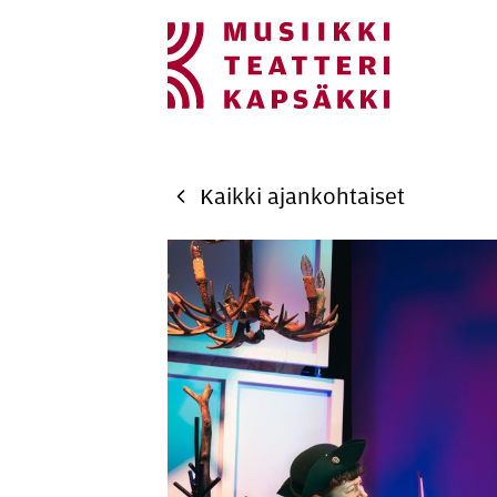
Si­vus­ton na­vi­goin­
Hyppää sivun sisältöön
Kaikki ajankohtaiset