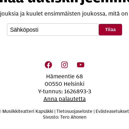
rjouksia ja kuulet ensimmäisten joukossa, mitä on 
­si­säl­lön na­vi­goin­ti
Hämeentie 68
00550 Helsinki
Y-tunnus: 1626893-3
Anna palautetta
 Musiikkiteatteri Kapsäkki |
Tietosuojaseloste
|
Evästeasetukset
Sivusto: Tero Ahonen