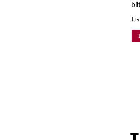
bii
Lis
T