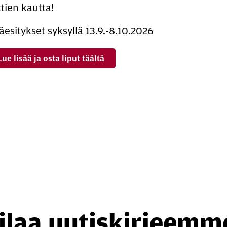
ttien kautta!
äesitykset syksyllä 13.9.-8.10.2026
Lue lisää ja osta liput täältä
ilaa uutiskirjeemm