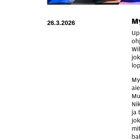
My
26.3.2026
Upe
oh
Wi
jo
lo
My
ai
Mu
Ni
ja
jo
mi
ba