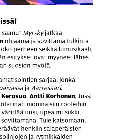
is­sä!
in saanut
Myrsky
jatkaa
än
ohjaama ja sovittama tulkinta
oko perheen seikkailumusikaali,
ään esitykset ovat myyneet lähes
ean suosion myötä.
amatisointien sarjaa, jonka
päivässä
ja
Aarresaari
.
 Kerosuo
,
Antti Korhonen
, Jussi
kkotarinan moninaisiin rooleihin
värittää uusi, upea musiikki,
 sovittamana. Tule katsomaan,
räävät henkiin salaperäisten
solinjojen ja rytmikkäiden