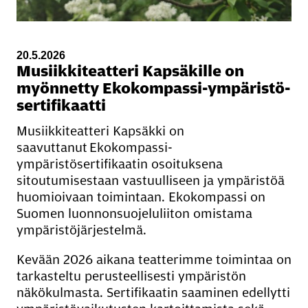
20.5.2026
Musiik­ki­teat­te­ri Kap­sä­kil­le on
myön­net­ty Ekokom­pas­si-ym­pä­ris­tö­
ser­ti­fi­kaat­ti
Musiikkiteatteri Kapsäkki on
saavuttanut Ekokompassi-
ympäristösertifikaatin osoituksena
sitoutumisestaan vastuulliseen ja ympäristöä
huomioivaan toimintaan. Ekokompassi on
Suomen luonnonsuojeluliiton omistama
ympäristöjärjestelmä.
Kevään 2026 aikana teatterimme toimintaa on
tarkasteltu perusteellisesti ympäristön
näkökulmasta. Sertifikaatin saaminen edellytti