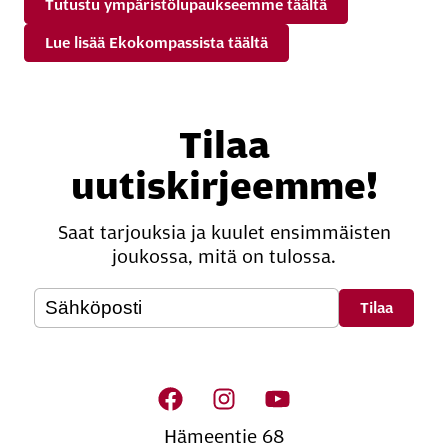
Tutustu ympäristölupaukseemme täältä
Lue lisää Ekokompassista täältä
Tilaa
uutiskirjeemme!
Saat tarjouksia ja kuulet ensimmäisten
joukossa, mitä on tulossa.
Oheis­si­säl­lön na­vi­goin­ti
Hämeentie 68