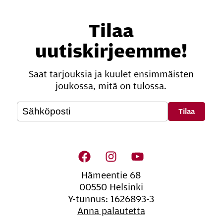
Tilaa
uutiskirjeemme!
Saat tarjouksia ja kuulet ensimmäisten
joukossa, mitä on tulossa.
Oheis­si­säl­lön na­vi­goin­ti
Hämeentie 68
00550 Helsinki
Y-tunnus: 1626893-3
Anna palautetta