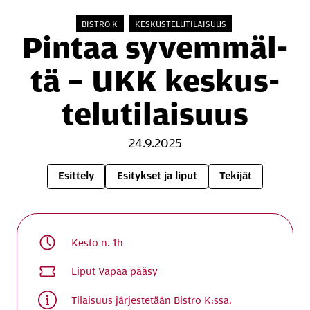
BISTRO K
KESKUSTELUTILAISUUS
Pintaa sy­vem­mäl­
tä – UKK kes­kus­
te­lu­ti­lai­suus
24.9.2025
Esittely
Esitykset ja liput
Tekijät
Kesto
n. 1h
Liput
Vapaa pääsy
Tilaisuus järjestetään Bistro K:ssa.