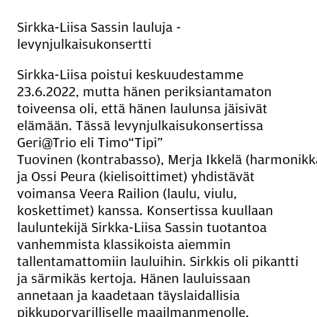
Sirkka-Liisa Sassin lauluja -
levynjulkaisukonsertti
Sirkka-Liisa poistui keskuudestamme
23.6.2022, mutta hänen periksiantamaton
toiveensa oli, että hänen laulunsa jäisivät
elämään. Tässä levynjulkaisukonsertissa
Geri@Trio eli Timo“Tipi”
Tuovinen (kontrabasso), Merja Ikkelä (harmonikk
ja Ossi Peura (kielisoittimet) yhdistävät
voimansa Veera Railion (laulu, viulu,
koskettimet) kanssa. Konsertissa kuullaan
lauluntekijä Sirkka-Liisa Sassin tuotantoa
vanhemmista klassikoista aiemmin
tallentamattomiin lauluihin. Sirkkis oli pikantti
ja särmikäs kertoja. Hänen lauluissaan
annetaan ja kaadetaan täyslaidallisia
pikkuporvarilliselle maailmanmenolle,