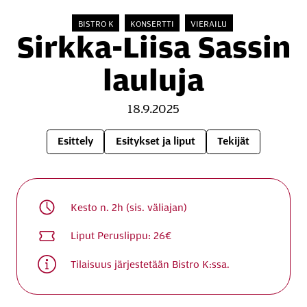
BISTRO K
KONSERTTI
VIERAILU
Sirkka-Liisa Sassin
lauluja
18.9.2025
Esittely
Esitykset ja liput
Tekijät
Kesto
n. 2h (sis. väliajan)
Liput
Peruslippu: 26€
Tilaisuus järjestetään Bistro K:ssa.