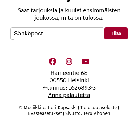
Saat tarjouksia ja kuulet ensimmäisten
joukossa, mitä on tulossa.
Oheis­si­säl­lön na­vi­goin­ti
Hämeentie 68
00550 Helsinki
Y-tunnus: 1626893-3
Anna palautetta
© Musiikkiteatteri Kapsäkki |
Tietosuojaseloste
|
Evästeasetukset
|
Sivusto: Tero Ahonen