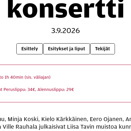
kon­sert­ti
3.9.2026
Esittely
Esitykset ja liput
Tekijät
to
1h 40min (sis. väliajan)
ut
Peruslippu: 34€, Alennuslippu: 29€
 Minja Koski, Kielo Kärkkäinen, Eero Ojanen, A
a Ville Rauhala julkaisivat Liisa Tavin muistoa kun