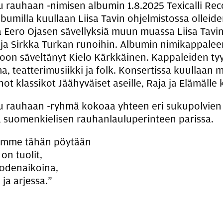
 rauhaan -nimisen albumin 1.8.2025 Texicalli Rec
lbumilla kuullaan Liisa Tavin ohjelmistossa olleide
ia Eero Ojasen sävellyksiä muun muassa Liisa Tavin
ja Sirkka Turkan runoihin. Albumin nimikappalee
on säveltänyt Kielo Kärkkäinen. Kappaleiden tyyl
lma, teatterimusiikki ja folk. Konsertissa kuullaan
t klassikot Jäähyväiset aseille, Raja ja Elämälle k
 rauhaan -ryhmä kokoaa yhteen eri sukupolvien t
ä suomenkielisen rauhanlauluperinteen parissa.
mme tähän pöytään
e on tuolit,
uodenaikoina,
ja arjessa.”