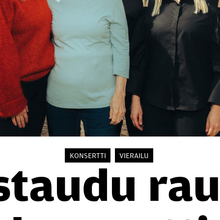
KONSERTTI
VIERAILU
s­tau­du ra