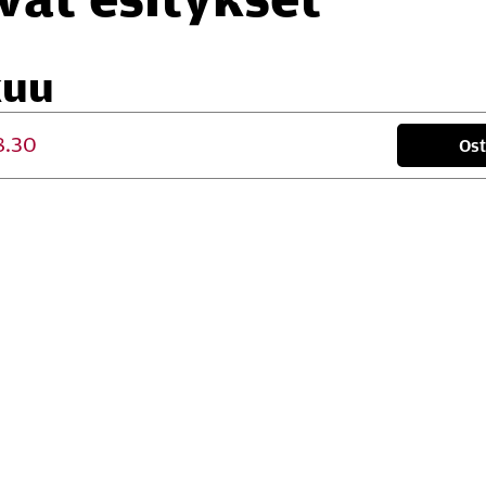
kuu
8.30
Ost