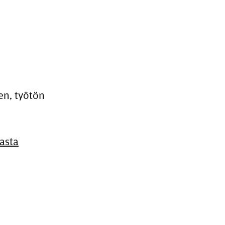
en, työtön
asta