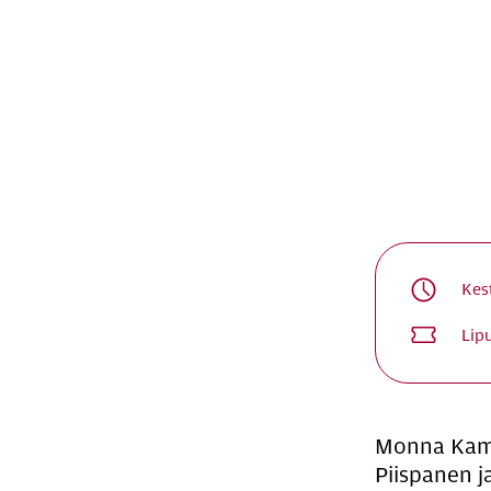
Kes
Lip
Monna Kamu,
Piispanen j