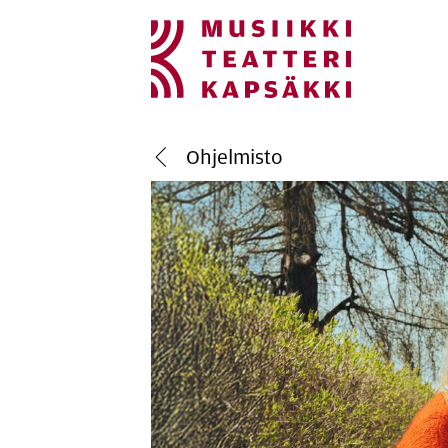
Si­vus­ton na­vi­goin­
Hyppää sivun sisältöön
Ohjelmisto