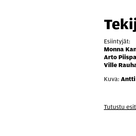
Teki
Esiintyjät:
Monna Ka
Arto Piisp
Ville Rauh
Kuva:
Antt
Tutustu esi