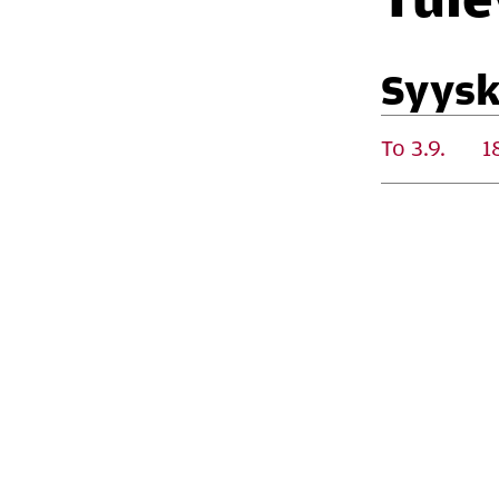
Syys
To 3.9.
1