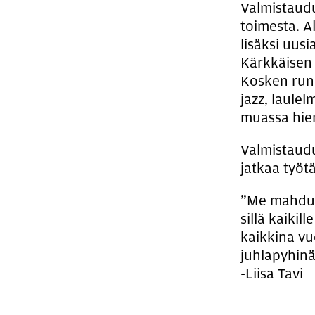
Valmistaudu
toimesta. A
lisäksi uus
Kärkkäisen 
Kosken runo
jazz, laule
muassa hieno
Valmistaudu
jatkaa työt
”Me mahdu
sillä kaikill
kaikkina v
juhlapyhinä 
-Liisa Tavi