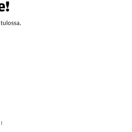
e!
tulossa.
|