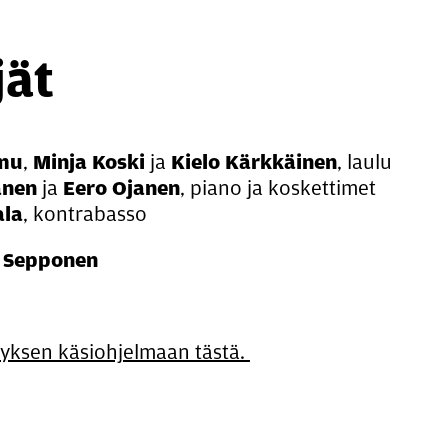
jät
mu
,
Minja Koski
ja
Kielo Kärkkäinen
, laulu
anen
ja
Eero Ojanen
, piano ja koskettimet
ala
, kontrabasso
i Sepponen
tyksen käsiohjelmaan tästä.