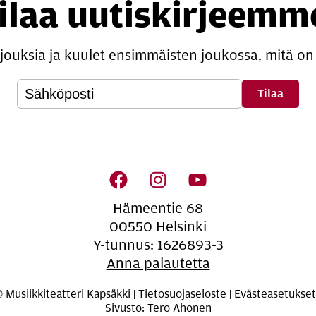
ilaa uutiskirjeemm
rjouksia ja kuulet ensimmäisten joukossa, mitä on 
­si­säl­lön na­vi­goin­ti
Hämeentie 68
00550 Helsinki
Y-tunnus: 1626893-3
Anna palautetta
 Musiikkiteatteri Kapsäkki |
Tietosuojaseloste
|
Evästeasetukset
Sivusto: Tero Ahonen