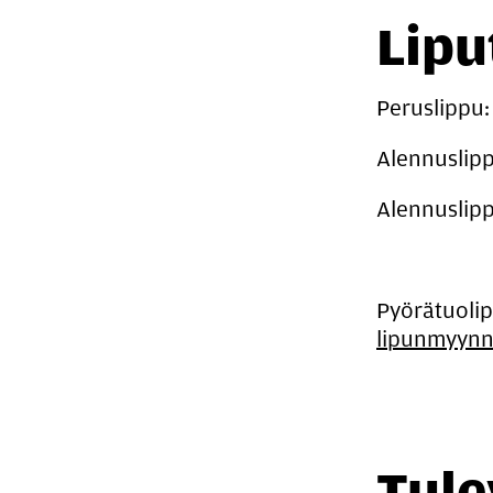
Lipu
Peruslippu:
Alennuslip
Alennuslipp
Pyörätuolip
lipunmyynn
Tulev