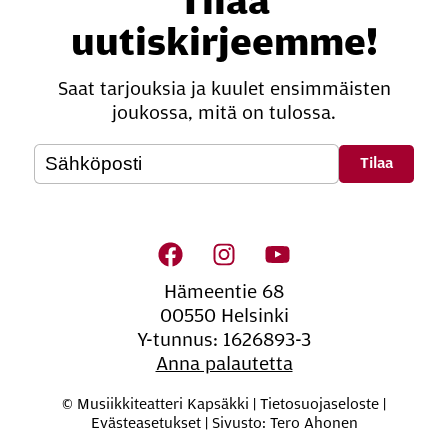
Tilaa
uutiskirjeemme!
Saat tarjouksia ja kuulet ensimmäisten
joukossa, mitä on tulossa.
Oheis­si­säl­lön na­vi­goin­ti
Hämeentie 68
00550 Helsinki
Y-tunnus: 1626893-3
Anna palautetta
© Musiikkiteatteri Kapsäkki |
Tietosuojaseloste
|
Evästeasetukset
|
Sivusto: Tero Ahonen