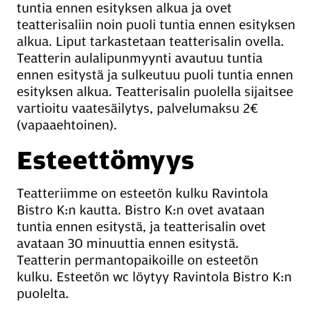
tuntia ennen esityksen alkua ja ovet
teatterisaliin noin puoli tuntia ennen esityksen
alkua. Liput tarkastetaan teatterisalin ovella.
Teatterin aulalipunmyynti avautuu tuntia
ennen esitystä ja sulkeutuu puoli tuntia ennen
esityksen alkua. Teatterisalin puolella sijaitsee
vartioitu vaatesäilytys, palvelumaksu 2€
(vapaaehtoinen).
Es­teet­tö­myys
Teatteriimme on esteetön kulku Ravintola
Bistro K:n kautta. Bistro K:n ovet avataan
tuntia ennen esitystä, ja teatterisalin ovet
avataan 30 minuuttia ennen esitystä.
Teatterin permantopaikoille on esteetön
kulku. Esteetön wc löytyy Ravintola Bistro K:n
puolelta.