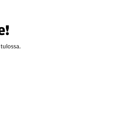
e!
tulossa.