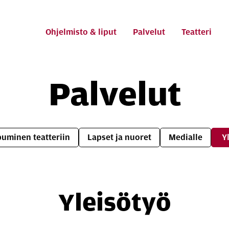
ti
Ohjelmisto & liput
Palvelut
Teatteri
Pal­ve­lut
uminen teatteriin
Lapset ja nuoret
Medialle
Y
Ylei­sö­työ