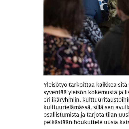
Yleisötyö tarkoittaa kaikkea sitä
syventää yleisön kokemusta ja lis
eri ikäryhmiin, kulttuuritaustoih
kulttuurielämässä, sillä sen avul
osallistumista ja tarjota tilan uu
pelkästään houkuttele uusia kat