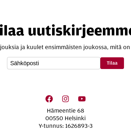
ilaa uutiskirjeemm
rjouksia ja kuulet ensimmäisten joukossa, mitä on 
­si­säl­lön na­vi­goin­ti
Hämeentie 68
00550 Helsinki
Y-tunnus: 1626893-3