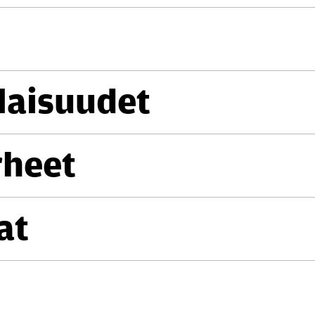
­lai­suu­det
rheet
jat