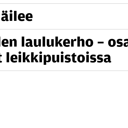
äi­lee
den lau­lu­ker­ho – osal
 leik­ki­puis­tois­sa