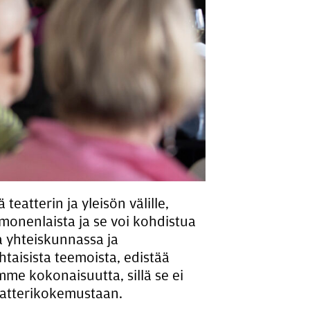
eatterin ja yleisön välille,
 monenlaista ja se voi kohdistua
ia yhteiskunnassa ja
htaisista teemoista, edistää
imme kokonaisuutta, sillä se ei
teatterikokemustaan.