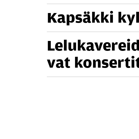
Kap­säk­ki ky­l
Le­lu­ka­ve­rei­
vat kon­ser­tit