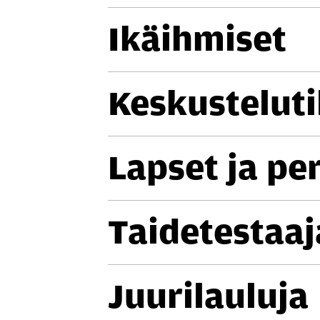
Ikäih­mi­set
Kes­kus­te­lu­ti
Lapset ja pe
Tai­de­tes­taa­
Juu­ri­lau­lu­ja