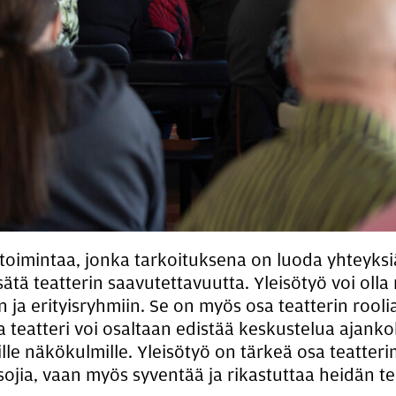
 toimintaa, jonka tarkoituksena on luoda yhteyksiä t
ätä teatterin saavutettavuutta. Yleisötyö voi olla
in ja erityisryhmiin. Se on myös osa teatterin rool
la teatteri voi osaltaan edistää keskustelua ajanko
sille näkökulmille. Yleisötyö on tärkeä osa teatter
sojia, vaan myös syventää ja rikastuttaa heidän 