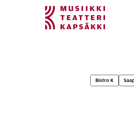
Si­vus­ton na­vi­goin­
Hyppää sivun sisältöön
Bistro K
Saap